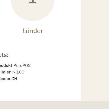
Länder
cts:
rodukt
PurePOS
ilialen
> 100
änder
CH