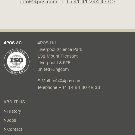
info@4pos.com
|
T +41 41 244 47 00
4POS AG
4POS Ltd.
Liverpool Science Park
131 Mount Pleasant
Liverpool L3 5TF
United Kingdom
E-Mail
info@4pos.com
Telephone
+44 14 94 30 48 33
ABOUT US
History
Jobs
Contact